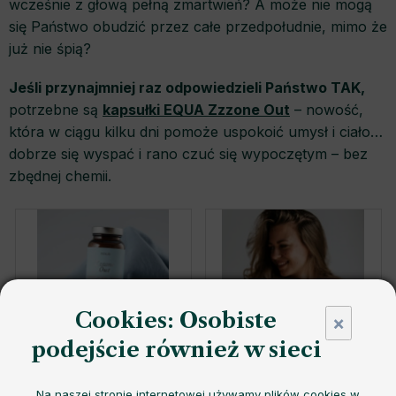
wcześnie z głową pełną zmartwień? A może nie mogą
się Państwo obudzić przez całe przedpołudnie, mimo że
już nie śpią?
Jeśli przynajmniej raz odpowiedzieli Państwo TAK,
potrzebne są
kapsułki EQUA Zzzone Out
– nowość,
która w ciągu kilku dni pomoże uspokoić umysł i ciało…
dobrze się wyspać i rano czuć się wypoczętym – bez
zbędnej chemii.
Cookies: Osobiste
×
podejście również w sieci
Na naszej stronie internetowej używamy plików cookies w