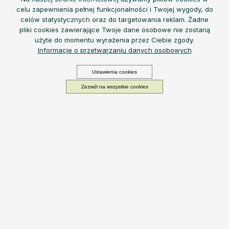
celu zapewnienia pełnej funkcjonalności i Twojej wygody, do
celów statystycznych oraz do targetowania reklam. Żadne
pliki cookies zawierające Twoje dane osobowe nie zostaną
użyte do momentu wyrażenia przez Ciebie zgody.
Informacje o przetwarzaniu danych osobowych
Ustawienia cookies
Zezwól na wszystkie cookies
EQUA Zzzone Out
nie jest jednak „proszkiem
nasennym”. Dzięki swojemu składowi po prostu pomaga
uruchomić naturalne zasypianie –
jak to robi?
Ashwagandha
zmniejsza długotrwały stres i
napięcie.
Kozłek lekarski i rumianek
to tradycyjne zioła
łagodzące i wspierające spokojny sen.