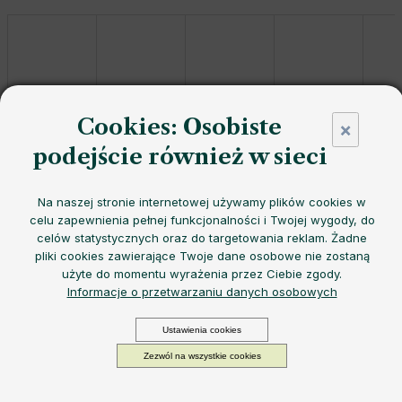
Cookies: Osobiste
×
podejście również w sieci
EQUA Timeless Rosé
z wysokiej jakości
stali nierdzewnej
w
delikatnym różowym kolorze jest dostępna w dwóch rozmiarach
–
600 ml i 1000 ml
. Jest
lekki, nie przecieka
i doskonale mieści
Na naszej stronie internetowej używamy plików cookies w
się w torebce, plecaku lub uchwycie na rower. Stylowy dodatek,
celu zapewnienia pełnej funkcjonalności i Twojej wygody, do
który promuje zdrowy styl życia i zrównoważony rozwój.
celów statystycznych oraz do targetowania reklam. Żadne
pliki cookies zawierające Twoje dane osobowe nie zostaną
Pojemność
użyte do momentu wyrażenia przez Ciebie zgody.
Możemy doręczyć do:
Wybierz wariant
Opcje dostawy
Informacje o przetwarzaniu danych osobowych
od
118,83 zł
Cena
Ustawienia cookies
−
+
DODAJ DO KOSZYKA
jednostkowa:
Zezwól na wszystkie cookies
Wybierz wariant