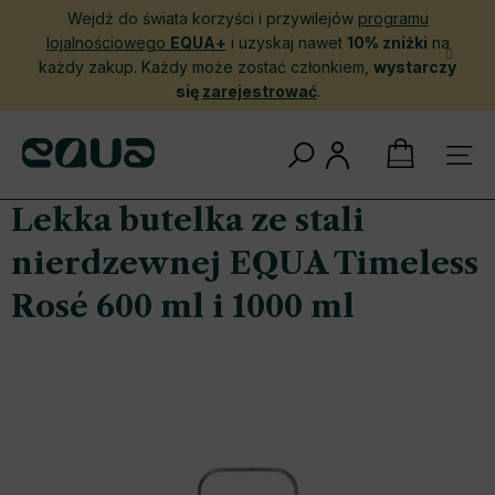
Przejść
Wejdź do świata korzyści i przywilejów
programu
do
lojalnościowego
EQUA+
i uzyskaj nawet
10% zniżki
na
treści
każdy zakup. Każdy może zostać członkiem,
wystarczy
się
zarejestrować
.
KOSZYK
Lekka butelka ze stali
nierdzewnej EQUA Timeless
Rosé 600 ml i 1000 ml