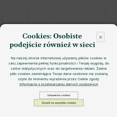
Cookies: Osobiste
×
podejście również w sieci
Lekka butelka
EQUA Timeless Latte
ze
stali nierdzewnej
w
subtelnym kawowym odcieniu beżu
zachwyca
ponadczasową elegancją
,
lekkością
i
praktyczną
Na naszej stronie internetowej używamy plików cookies w
celu zapewnienia pełnej funkcjonalności i Twojej wygody, do
konstrukcją
- idealna do
stylowego nawadniania każdego
celów statystycznych oraz do targetowania reklam. Żadne
dnia
.
pliki cookies zawierające Twoje dane osobowe nie zostaną
użyte do momentu wyrażenia przez Ciebie zgody.
Butelka jednościenna
Termos
Informacje o przetwarzaniu danych osobowych
Pojemność
Możemy doręczyć do:
Wybierz wariant
Opcje dostawy
Ustawienia cookies
od
118,83 zł
Zezwól na wszystkie cookies
Cena
−
+
DODAJ DO KOSZYKA
jednostkowa:
Wybierz wariant