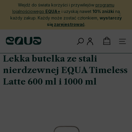
Przejść
Wejdź do świata korzyści i przywilejów
programu
do
lojalnościowego
EQUA+
i uzyskaj nawet
10% zniżki
na
treści
każdy zakup. Każdy może zostać członkiem,
wystarczy
się
zarejestrować
.
KOSZYK
Lekka butelka ze stali
nierdzewnej EQUA Timeless
Latte 600 ml i 1000 ml