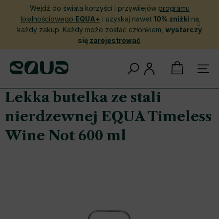
Przejść
Wejdź do świata korzyści i przywilejów
programu
do
lojalnościowego
EQUA+
i uzyskaj nawet
10% zniżki
na
treści
każdy zakup. Każdy może zostać członkiem,
wystarczy
się
zarejestrować
.
KOSZYK
Lekka butelka ze stali
nierdzewnej EQUA Timeless
Wine Not 600 ml