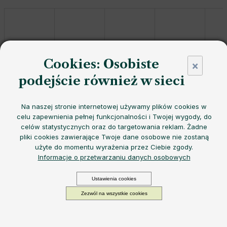
Cookies: Osobiste
×
podejście również w sieci
Lekka butelka
EQUA Timeless Apricot Crush
ze
stali
nierdzewnej
w
soczystym morelowym odcieniu
oczaruje
Na naszej stronie internetowej używamy plików cookies w
letnią świeżością
,
ultralekką konstrukcją
i
stylowym
celu zapewnienia pełnej funkcjonalności i Twojej wygody, do
matowym wykończeniem
- idealna do
codziennego
celów statystycznych oraz do targetowania reklam. Żadne
nawadniania ze smakiem
.
pliki cookies zawierające Twoje dane osobowe nie zostaną
Możemy doręczyć do:
11.8.2026
Opcje dostawy
użyte do momentu wyrażenia przez Ciebie zgody.
118,83 zł
Informacje o przetwarzaniu danych osobowych
Cena
−
+
DODAJ DO KOSZYKA
jednostkowa:
Ustawienia cookies
W magazynie
Zezwól na wszystkie cookies
Poznaj
najlżejszą i najbardziej wytrzymałą butelkę
na