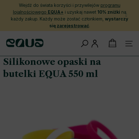
Przejść
Wejdź do świata korzyści i przywilejów
programu
do
lojalnościowego
EQUA+
i uzyskaj nawet
10% zniżki
na
treści
każdy zakup. Każdy może zostać członkiem,
wystarczy
się
zarejestrować
.
KOSZYK
Silikonowe opaski na
butelki EQUA 550 ml