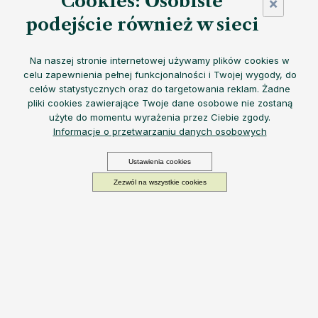
Cookies: Osobiste
×
podejście również w sieci
Na naszej stronie internetowej używamy plików cookies w
celu zapewnienia pełnej funkcjonalności i Twojej wygody, do
celów statystycznych oraz do targetowania reklam. Żadne
Silikonowe taśmy do butelek
EQUA zapewniają
praktyczną
pliki cookies zawierające Twoje dane osobowe nie zostaną
ochronę przed uszkodzeniami
,
łatwy montaż
i
stylowy
użyte do momentu wyrażenia przez Ciebie zgody.
wygląd
- idealne do
przedłużenia żywotności i
Informacje o przetwarzaniu danych osobowych
indywidualnego wyglądu butelek
.
Kolor
Ustawienia cookies
Zezwól na wszystkie cookies
Możemy doręczyć do:
Wybierz wariant
Opcje dostawy
8,58 zł
Cena
−
+
DODAJ DO KOSZYKA
jednostkowa:
Wybierz wariant
Wyróżnij swoją
szklaną butelkę EQUA o pojemności
550 ml
dzięki
kolorowej silikonowej nakładce
. Możesz