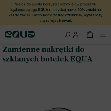
Przejść
Wejdź do świata korzyści i przywilejów
programu
do
lojalnościowego
EQUA+
i uzyskaj nawet
10% zniżki
na
treści
każdy zakup. Każdy może zostać członkiem,
wystarczy
się
zarejestrować
.
KOSZYK
Zamienne nakrętki do
szklanych butelek EQUA