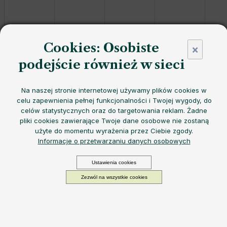
Cookies: Osobiste
×
podejście również w sieci
Wymienne nakrętki
EQUA
do szklanych butelek
oferują
niezawodne uszczelnienie
,
trwały materiał
i
praktyczną
Na naszej stronie internetowej używamy plików cookies w
konstrukcję
- idealne do
bezpiecznego i wygodnego
celu zapewnienia pełnej funkcjonalności i Twojej wygody, do
użytkowania szklanych butelek
.
celów statystycznych oraz do targetowania reklam. Żadne
Kolor
pliki cookies zawierające Twoje dane osobowe nie zostaną
użyte do momentu wyrażenia przez Ciebie zgody.
Możemy doręczyć do:
Wybierz wariant
Opcje dostawy
Informacje o przetwarzaniu danych osobowych
od
12,08 zł
Cena
−
+
DODAJ DO KOSZYKA
Ustawienia cookies
jednostkowa:
Wybierz wariant
Zezwól na wszystkie cookies
Nadaj swojej szklanej butelce EQUA oryginalny
wygląd.
Wystarczy
nowa nakrętka
w wybranym