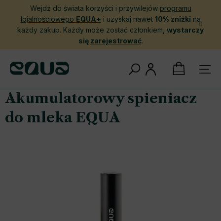
Przejść
Wejdź do świata korzyści i przywilejów
programu
do
lojalnościowego
EQUA+
i uzyskaj nawet
10% zniżki
na
treści
każdy zakup. Każdy może zostać członkiem,
wystarczy
się
zarejestrować
.
KOSZYK
Akumulatorowy spieniacz
do mleka EQUA