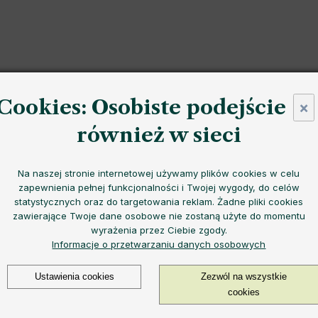
ymałego i lekkiego
szkła borokrzemowego
o
minimalisty
użycie jednorazowego plastiku.
Dzięki praktycznemu kszta
Cookies: Osobiste podejście
×
yjemność
.
również w sieci
ych, jak i zimnych
Na naszej stronie internetowej używamy plików cookies w celu
zapewnienia pełnej funkcjonalności i Twojej wygody, do celów
statystycznych oraz do targetowania reklam. Żadne pliki cookies
zawierające Twoje dane osobowe nie zostaną użyte do momentu
wyrażenia przez Ciebie zgody.
Informacje o przetwarzaniu danych osobowych
Ustawienia cookies
Zezwól na wszystkie
cookies