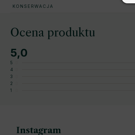
KONSERWACJA
L
i
Ocena produktu
s
5,0
t
Średnia
ocena
5
a
produktu
4
o
wynosi
3
5,0
2
c
na
1
5
e
gwiazdek.
S
n
t
Instagram