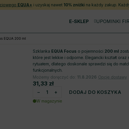
ościowego
EQUA+
i uzyskaj nawet
10% zniżki
na każdy zakup. Każd
E-SKLEP
UPOMINKI F
us EQUA 200 ml
Szklanka
EQUA Focus
o pojemności
200 ml
zost
które jest lekkie i odporne. Elegancki kształt ora
rytuałem, dlatego doskonale sprawdzi się do mat
funkcjonalnych.
Możemy doręczyć do:
11.8.2026
Opcje dostawy
31,33 zł
Cena
−
+
DODAJ DO KOSZYKA
jednostkowa:
W magazynie