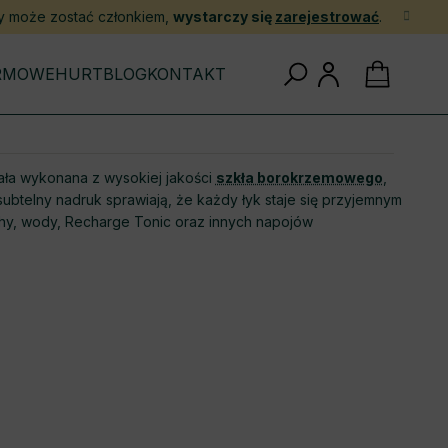
y może zostać członkiem,
wystarczy się
zarejestrować
.
KOSZYK
IRMOWE
HURT
BLOG
KONTAKT
ała wykonana z wysokiej jakości
szkła borokrzemowego
,
z subtelny nadruk sprawiają, że każdy łyk staje się przyjemnym
chy, wody, Recharge Tonic oraz innych napojów