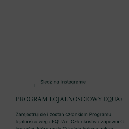
o
p
k
a
Śledź na Instagramie
PROGRAM LOJALNOSCIOWY EQUA+
Zarejestruj się i zostań członkiem Programu
lojalnościowego EQUA+. Członkostwo zapewni Ci
korzyści, które umilą Ci każdy kolejny zakup.