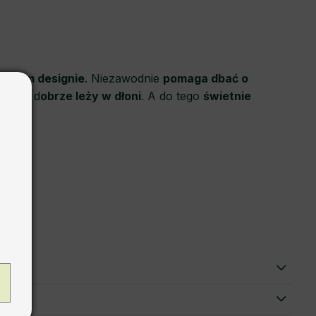
cznym designie
. Niezawodnie
pomaga dbać o
łtowi d
obrze leży w dłoni
. A do tego
świetnie