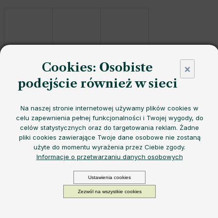
Cookies: Osobiste
×
podejście również w sieci
Butelka dla niemowląt
EQUA Space Catos z
wolnego od
BPA
plastiku
tritan
z
wesołymi kocimi astronautami
oferuje
bezpieczny materiał wolny od BPA
,
lekką konstrukcję
i
Na naszej stronie internetowej używamy plików cookies w
celu zapewnienia pełnej funkcjonalności i Twojej wygody, do
praktyczny design
- idealny do
codziennej zabawy.
celów statystycznych oraz do targetowania reklam. Żadne
Możemy doręczyć do:
7.8.2026
Opcje dostawy
pliki cookies zawierające Twoje dane osobowe nie zostaną
59,33 zł
użyte do momentu wyrażenia przez Ciebie zgody.
Cena
−
+
DODAJ DO KOSZYKA
Informacje o przetwarzaniu danych osobowych
jednostkowa:
W magazynie
Ustawienia cookies
Zezwól na wszystkie cookies
Praktyczna
i
wytrzymała
butelka EQUA o
oryginalnym designie
. Wykonana jest z
tritanu
,