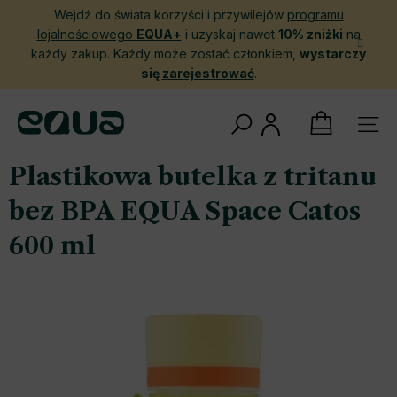
Przejść
Wejdź do świata korzyści i przywilejów
programu
do
lojalnościowego
EQUA+
i uzyskaj nawet
10% zniżki
na
treści
każdy zakup. Każdy może zostać członkiem,
wystarczy
się
zarejestrować
.
KOSZYK
Plastikowa butelka z tritanu
bez BPA EQUA Space Catos
600 ml