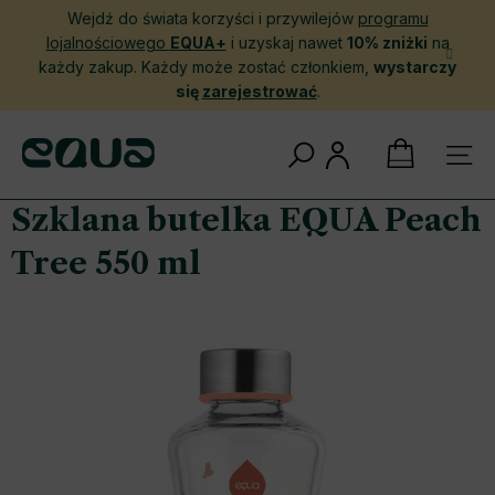
Przejść
Wejdź do świata korzyści i przywilejów
programu
do
lojalnościowego
EQUA+
i uzyskaj nawet
10% zniżki
na
treści
każdy zakup. Każdy może zostać członkiem,
wystarczy
się
zarejestrować
.
KOSZYK
Szklana butelka EQUA Peach
Tree 550 ml