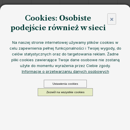
Cookies: Osobiste
×
podejście również w sieci
Szklana butelka
EQUA Peach Tree
z silikonową osłoną
Na naszej stronie internetowej używamy plików cookies w
charakteryzuje się
eleganckim wyglądem
,
trwałą silikonową
celu zapewnienia pełnej funkcjonalności i Twojej wygody, do
osłoną
i
praktyczną ochroną przed uderzeniami
- idealna do
celów statystycznych oraz do targetowania reklam. Żadne
codziennego nawadniania w dobrym stylu
.
pliki cookies zawierające Twoje dane osobowe nie zostaną
użyte do momentu wyrażenia przez Ciebie zgody.
Możemy doręczyć do:
10.8.2026
Opcje dostawy
Informacje o przetwarzaniu danych osobowych
99,58 zł
Cena
−
+
DODAJ DO KOSZYKA
jednostkowa:
Ustawienia cookies
W magazynie
Zezwól na wszystkie cookies
Ekologiczna szklana butelka
EQUA wykonana z
wytrzymałego i lekkiego
szkła borokrzemowego
o
oryginalnym designie
. Pomoże Ci
niezawodnie