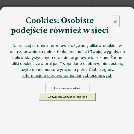
Cookies: Osobiste
×
podejście również w sieci
Szklana butelka
EQUA Lily
z silikonową osłoną
w
delikatnym
Na naszej stronie internetowej używamy plików cookies w
pastelowym odcieniu
oferuje
lekką konstrukcję
,
trwałą
celu zapewnienia pełnej funkcjonalności i Twojej wygody, do
silikonową osłonę
i
praktyczną ochronę przed uderzeniami
-
celów statystycznych oraz do targetowania reklam. Żadne
idealną do
codziennego eleganckiego nawadniania
.
pliki cookies zawierające Twoje dane osobowe nie zostaną
Możemy doręczyć do:
10.8.2026
Opcje dostawy
użyte do momentu wyrażenia przez Ciebie zgody.
99,58 zł
Informacje o przetwarzaniu danych osobowych
Cena
−
+
DODAJ DO KOSZYKA
jednostkowa:
Ustawienia cookies
W magazynie
Zezwól na wszystkie cookies
Ekologiczna szklana butelka
EQUA wykonana z
wytrzymałego i lekkiego
szkła borokrzemowego
o
oryginalnym designie
. Pomoże Ci
niezawodnie