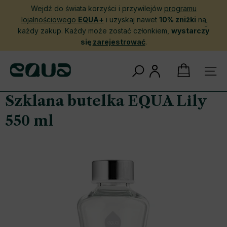
Przejść
Wejdź do świata korzyści i przywilejów
programu
do
lojalnościowego
EQUA+
i uzyskaj nawet
10% zniżki
na
treści
każdy zakup. Każdy może zostać członkiem,
wystarczy
się
zarejestrować
.
KOSZYK
Szklana butelka EQUA Lily
550 ml