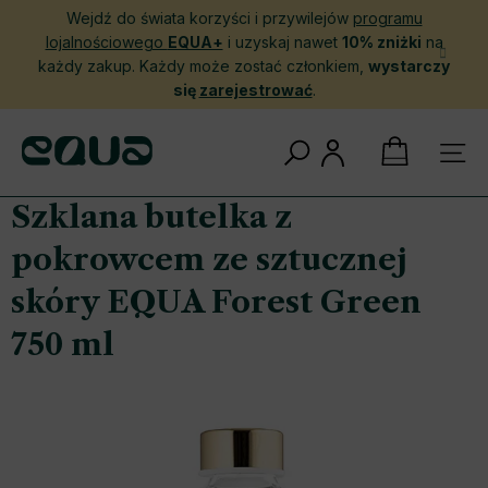
Przejść
Wejdź do świata korzyści i przywilejów
programu
do
lojalnościowego
EQUA+
i uzyskaj nawet
10% zniżki
na
treści
każdy zakup. Każdy może zostać członkiem,
wystarczy
się
zarejestrować
.
KOSZYK
Szklana butelka z
pokrowcem ze sztucznej
skóry EQUA Forest Green
750 ml