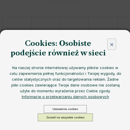
Cookies: Osobiste
×
podejście również w sieci
Butelka
EQUA Forest Green
Glass Bottle with Faux Leather
Na naszej stronie internetowej używamy plików cookies w
Wrap
w kolorze
Deep Forest Green
łączy w sobie
naturalny
celu zapewnienia pełnej funkcjonalności i Twojej wygody, do
wygląd
,
trwałe etui
i
praktyczny
uchwyt
ułatwiający
celów statystycznych oraz do targetowania reklam. Żadne
przenoszenie
- idealna do
stylowego nawadniania w
pliki cookies zawierające Twoje dane osobowe nie zostaną
podróży
.
użyte do momentu wyrażenia przez Ciebie zgody.
Możemy doręczyć do:
11.8.2026
Opcje dostawy
Informacje o przetwarzaniu danych osobowych
125,83 zł
Cena
Ustawienia cookies
−
+
DODAJ DO KOSZYKA
jednostkowa:
Zezwól na wszystkie cookies
W magazynie